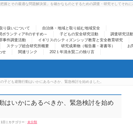
態把握とその最適な問題解決策」を確かなものとするための調査・研究そしてそれに
取り扱いについて
自治体・地域と取り組む地域安全
間ボランティア®のすすめ～
子どもの安全研究活動
調査研究活
罪事件調査活動
イギリスのシティズンシップ教育と安全教育研究
ステップ総合研究所概要
研究成果物（報告書・著書等）
お
わせ
関連リンク
202１年清永賢二の独り言
下の子ども避難行動はいかにあるべきか、緊急検討を始めました。
動はいかにあるべきか、緊急検討を始め
月1日
カテゴリー :
未分類