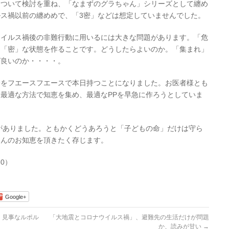
について検討を重ね、「なまずのグラちゃん」シリーズとして纏め
ス禍以前の纏めめで、「3密」などは想定していませんでした。
ウイルス禍後の非難行動に用いるには大きな問題があります。「危
は「密」な状態を作ることです。どうしたらよいのか。「集まれ」
ば良いのか・・・・。
合をフエースフエースで本日持つことになりました。お医者様とも
最適な方法で知恵を集め、最適なPPを早急に作ろうとしていま
）がありました。ともかくどうあろうと「子どもの命」だけは守ら
さんのお知恵を頂きたく存じます。
0）
Google+
、見事なルポル
「大地震とコロナウイルス禍」、避難先の生活だけが問題
か、読みが甘い
→