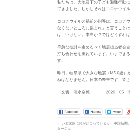
私たちは、大地震下の子ども避難行動
てきました。しかしそれはコロナウイル
コロナウイルス禍前の指導は、コロナ
なくないところに集まれ」と言うこと
は、いけない。本当か？ではどうすれ
早急な検討を進めるべく地震担当者会
打ち合わせを重ねています。いまできる
す。
昨日、岐阜県で大きな地震（M5.0級
ねばなりません。日本の未来です。皆
（文責 清永奈穂 2020・05・3
Facebook
Hatena
twitter
←
いま家族に何が起こっているか、中国新聞
タージュ