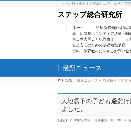
「市民が日々遭遇する可能性の高い危機の実
ステップ総合研究所
ホーム
当所所有知的財産の
新しい防犯ボランティア活動～瞬
東日本大震災と犯罪防止
犯
安全安心のための基礎知識講座
資料・教育教材に関するお問い合
最新ニュース
HOME
»
最新ニュース
»
未分類
»
大地震
大地震下の子ども避難行
ました。
投稿日 : 2020年5月30日
最終更新日時 : 2020年6