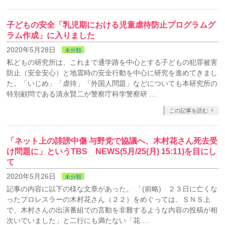
子どもの安全「乳児期における児童虐待防止プログラムグ
ラム作成」に入りました
2020年5月28日
未分類
私どもの研究所は、これまで通学路を中心とする子どもの犯罪被害
防止（安全安心）と地震時の安全行動を中心に研究を進めてきまし
た。「いじめ」「虐待」「外国人問題」などについても本研究所の
特別顧問である清永賢二が警察庁科学警察研 …
この記事を読む
「ネット上の誹謗中傷 与野党で協議へ、木村花さん死去受
け問題に」というTBS NEWS(5月/25(月) 15:11)を目にし
て
2020年5月26日
未分類
記事の内容に以下の様な文章があった。 「(前略) ２３日に亡くな
ったプロレスラーの木村花さん（２２）をめぐっては、ＳＮＳ上
で、木村さんの出演番組での言動を非難するような内容の投稿が相
次いでいました」と二行にも満たない「花 …