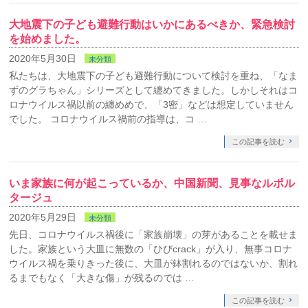
大地震下の子ども避難行動はいかにあるべきか、緊急検討
を始めました。
2020年5月30日
未分類
私たちは、大地震下の子ども避難行動について検討を重ね、「なま
ずのグラちゃん」シリーズとして纏めてきました。しかしそれはコ
ロナウイルス禍以前の纏めめで、「3密」などは想定していません
でした。 コロナウイルス禍前の指導は、コ …
この記事を読む
いま家族に何が起こっているか、中国新聞、見事なルポル
タージュ
2020年5月29日
未分類
先日、コロナウイルス禍後に「家族崩壊」の芽があることを載せま
した。家族という大皿に無数の「ひびcrack」が入り、無事コロナ
ウイルス禍を乗りきった後に、大皿が鉢割れるのではないか、割れ
るまでもなく「大きな傷」が残るのでは …
この記事を読む