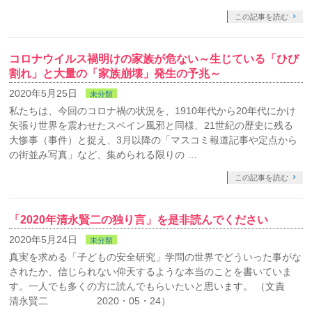
この記事を読む
コロナウイルス禍明けの家族が危ない～生じている「ひび
割れ」と大量の「家族崩壊」発生の予兆～
2020年5月25日
未分類
私たちは、今回のコロナ禍の状況を、1910年代から20年代にかけ
矢張り世界を震わせたスペイン風邪と同様、21世紀の歴史に残る
大惨事（事件）と捉え、3月以降の「マスコミ報道記事や定点から
の街並み写真」など、集められる限りの …
この記事を読む
「2020年清永賢二の独り言」を是非読んでください
2020年5月24日
未分類
真実を求める「子どもの安全研究」学問の世界でどういった事がな
されたか、信じられない仰天するような本当のことを書いていま
す。一人でも多くの方に読んでもらいたいと思います。 （文責
清永賢二 2020・05・24）