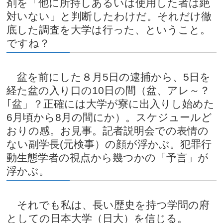
剤を「他に所持しあるいは使用した者は絶
対いない」と判断したわけだ。それだけ徹
底した調査を大学は行った、ということ。
ですね？
盆を前にした８月5日の逮捕から、5日を
経た盆の入り口の10日の間（盆、アレ～？
｢盆」？正確には大学が寮に出入りし始めた
6月頃から8月の間にか）。スケジュールど
おりの感。お見事。記者説明会での表情の
ない副学長(元検事）の顔が浮かぶ。犯罪行
動生態学者の視点から幾つかの「予言」が
浮かぶ。
それでも私は、長い歴史を持つ学問の府
としての日本大学（日大）を信じる。