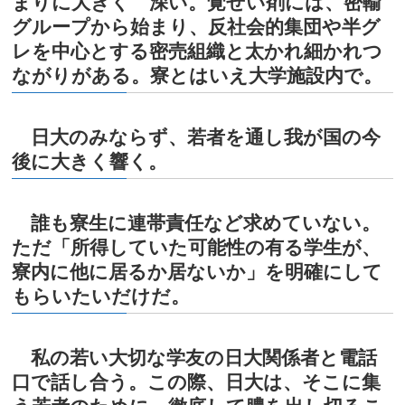
まりに大きく
深い。覚せい剤には、
密輸
グループから始まり、反社会的集団や半グ
レを中心とする密売組織と太かれ細かれつ
ながりがある。
寮とは
いえ大学施設内で。
日大のみならず、若者を通し我が国の今
後に大きく響く。
誰も寮生に連帯責任など求めていない。
ただ「所得していた可能性の有る学生が、
寮内に他に居るか居ないか」を明確にして
もらいたいだけだ。
私の若い大切な学友の日大関係者と電話
口で話し合う。この際、日大は、そこに集