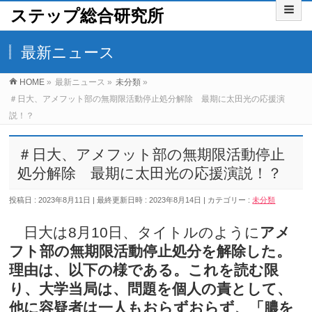
ステップ総合研究所
最新ニュース
HOME
»
最新ニュース
»
未分類
»
＃日大、アメフット部の無期限活動停止処分解除 最期に太田光の応援演
説！？
＃日大、アメフット部の無期限活動停止
処分解除 最期に太田光の応援演説！？
投稿日 : 2023年8月11日
最終更新日時 : 2023年8月14日
カテゴリー :
未分類
日大は8月10日、タイトルのように
アメ
フト部の無期限活動停止処分を解除した。
理由は、以下の様である。これを読む限
り、大学当局は、問題を個人の責として、
他に容疑者は一人もおらずおらず、「膿を