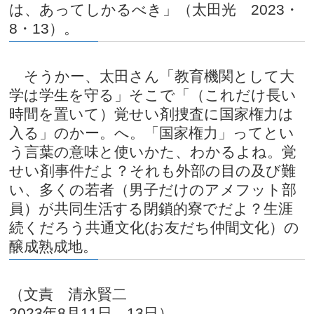
は、あってしかるべき」（太田光 2023・
8・13）。
そうかー、太田さん「教育機関として大
学は学生を守る」そこで「（これだけ長い
時間を置いて）覚せい剤捜査に国家権力は
入る」のかー。へ。「国家権力」ってとい
う言葉の意味と使いかた、わかるよね。覚
せい剤事件だよ？それも外部の目の及び難
い、多くの若者（男子だけのアメフット部
員）が共同生活する閉鎖的寮でだよ？生涯
続くだろう共通文化(お友だち仲間文化）の
醸成熟成地。
（文責 清永賢二
2023年8月11日、13日）