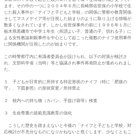
ます。その中の一つに２００４年６月に長崎県佐世保の小学校で生
じた殺人事件が「ナイフと子どもと学校」の関係に警察や教育関係
そしてマスメデイア等が注視した始まりのように取り上げる情報が
数多くなされています。しかし佐世保事件の前に１９９６年１月に
栃木県黒磯市で中学１年生（所謂よい子、普通の子、切れる子）に
よる女性教諭刺殺事件を中心として起こった複数のナイフ使用事件
に関係機関が注視したのが始まりです。
この時警察庁内に有識者委員会が設けられ、以下の対策が検討さ
れ、文部科学省（当時）等と協議され事件再発防止が進められまし
た。
１ 子どもが日常的に所持する特定形状のナイフ（特に「肥後の
守」、下図参照）の形状変更／所持禁止
２ 校内への持ち物（カバン、手提げ袋等）検査
３ 生命尊重の規範意識教育の強化
こうした歴史を踏まえないと今後の「ナイフと子どもと学校」対
応検討が不充分なものになりかねないと危ぐします。少なくともこ