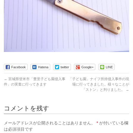
Facebook
Hatena
twitter
Google+
LINE
←
宮城県登米市「豊里子ども園侵入事
「子ども園」ナイフ所持侵入事件の現
件」の実査に行ってきます
場に行ってきました。様々なことが
「ストン」と判りました。
→
コメントを残す
メールアドレスが公開されることはありません。
*
が付いている欄
は必須項目です