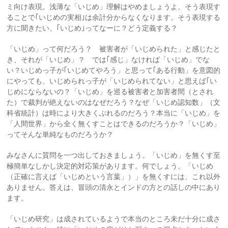
ミ向け表現。浅薄な「いじめ」理解はやめましょうよ。そう表現す
ることで｢いじめの実相｣は余計分からなくなります。そう表現する
方に聞きたい、｢いじめ｣ってなーに？どう定義する？
「いじめ」って何だろう？ 被害者が「いじめられた」と感じたと
き、それが「いじめ」？ では｢感じ」なければ「いじめ」でな
い？いじめっ子が｢いじめてやろう」と思って｢ある行動」を意図的
にやっても、いじめられっ子が「いじめられてない」と思えば｢い
じめにならないの？「いじめ」を巡る被害者と加害者間（とされ
た）で裁判が絶えないのはなぜだろう？なぜ「いじめ認知数」（文
科省統計）は時により大きくぶれるのだろう？本当に「いじめ」を
「人間世界」から全く無くすことはできるのだろうか？「いじめ」
ってそんな単純なものだろうか？
みなさんに質問を一つ出しておきましょう。「いじめ」を無くす至
極簡単なしかし決定的対応策があります。何でしょう。「いじめ
（正確に言えば「いじめという言葉」）」を無くすには、これ以外
ありません。答えは、冒頭の清永とインドの方との話しの中にあり
ます。
「いじめ研究」は成されているようで本当のところ未だ十分に成さ