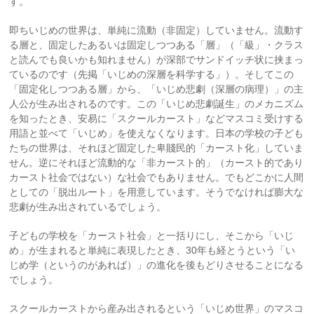
す。
即ちいじめの世界は、単純に流動（非固定）していません。流動す
る層と、固定したあるいは固定しつつある「層」（「級」・クラス
と読んでも良いかも知れません）が深部でサンドイッチ状に挟まっ
ているのです（先掲「いじめの深層を科学する」）。そしてこの
「固定化しつつある層」から、「いじめ悲劇（深層の病理）」の主
人公が生み出されるのです。この「いじめ悲劇誕生」のメカニズム
を知ったとき、安易に「スクールカースト」などマスコミ受けする
用語と並べて「いじめ」を使えなくなります。日本の学校の子ども
たちの世界は、それほど固定した卑賤民的「カースト化」していま
せん。逆にそれほど流動的な「非カースト的」（カースト的であり
カースト社会ではない）な社会でもありません。でもどこかに人間
としての「脱出ルート」を用意しています。そうでなければ膨大な
悲劇が生み出されているでしょう。
子どもの学校を「カースト社会」と一括りにし、そこから「いじ
め」が生まれると単純に表現したとき、30年も経とうという「い
じめ学（というのがあれば）」の進化を後もどりさせることになる
でしょう。
スクールカーストから産み出されるという「いじめ世界」のマスコ