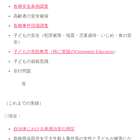
各種安全条例調
査
高齢者の安全確保
各種事件現場調査
子どもの安全（犯罪被害・地震・児童虐待・いじめ・食の安
全）
子どもの市民教育（特に英国のCitizenship Education
）
子どもの規範意識
非行問題
等
（これまでの実績）
◇現在：
自治体における体感治安の測定
島根県浜田市女子大生殺人事件等の女性と子どもが被害にな