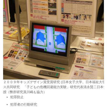
２００９年キッズデザイン賞受賞研究 (日本女子大学、日本福祉大学
ス共同研究 「子どもの危機回避能力実験」研究代表清永賢二日本女
授（弊所研究員川嶋も協力）
犯罪防止
犯罪者の行動研究