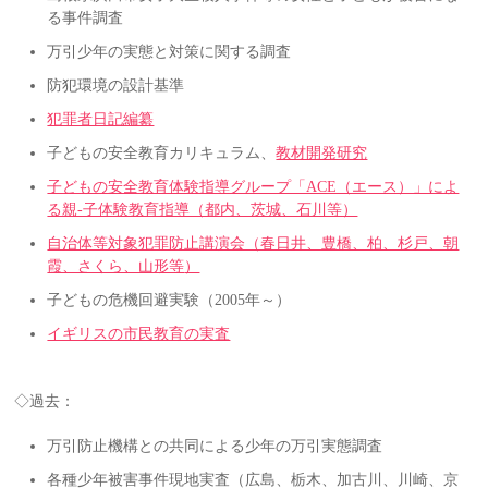
る事件調査
万引少年の実態と対策に関する調査
防犯環境の設計基準
犯罪者日記編纂
子どもの安全教育カリキュラム、
教材開発研究
子どもの安全教育体験指導グループ「ACE（エース）」によ
る親-子体験教育指導（都内、茨城、石川等）
自治体等対象犯罪防止講演会（春日井、豊橋、柏、杉戸、朝
霞、さくら、山形等
）
子どもの危機回避実験（2005年～）
イギリスの市民教育の実査
◇過去：
万引防止機構との共同による少年の万引実態調査
各種少年被害事件現地実査（広島、栃木、加古川、川崎、京