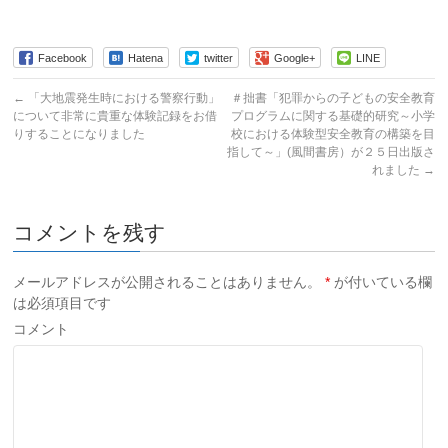
Facebook
Hatena
twitter
Google+
LINE
←
「大地震発生時における警察行動」
＃拙書「犯罪からの子どもの安全教育
について非常に貴重な体験記録をお借
プログラムに関する基礎的研究～小学
りすることになりました
校における体験型安全教育の構築を目
指して～」(風間書房）が２５日出版さ
れました
→
コメントを残す
メールアドレスが公開されることはありません。
*
が付いている欄
は必須項目です
コメント