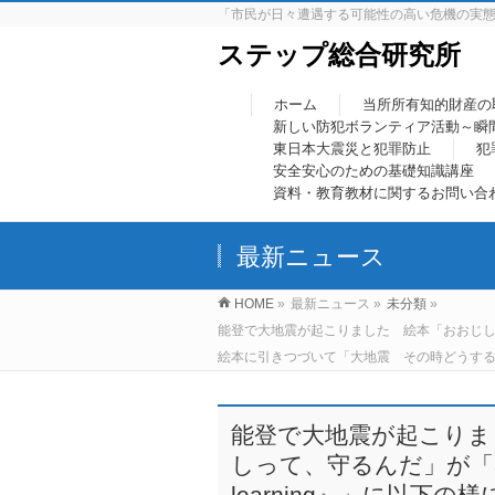
「市民が日々遭遇する可能性の高い危機の実
ステップ総合研究所
ホーム
当所所有知的財産の
新しい防犯ボランティア活動～瞬
東日本大震災と犯罪防止
犯
安全安心のための基礎知識講座
資料・教育教材に関するお問い合
最新ニュース
HOME
»
最新ニュース
»
未分類
»
能登で大地震が起こりました 絵本「おおじしん 
絵本に引きつづいて「大地震 その時どうす
能登で大地震が起こりま
しって、守るんだ」が「3
learning』」に以