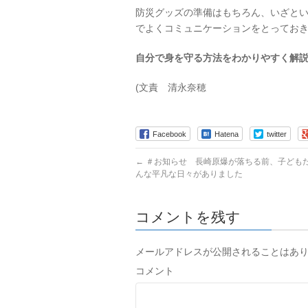
防災グッズの準備はもちろん、いざと
でよくコミュニケーションをとってお
自分で身を守る方法を
わかりやすく解
(文責 清永奈穂 20
Facebook
Hatena
twitter
←
＃お知らせ 長崎原爆が落ちる前、子ども
んな平凡な日々がありました
コメントを残す
メールアドレスが公開されることはあ
コメント