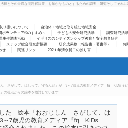
態把握とその最適な問題解決策」を確かなものとするための調査・研究そしてそれに
取り扱いについて
自治体・地域と取り組む地域安全
間ボランティア®のすすめ～
子どもの安全研究活動
調査研究活
罪事件調査活動
イギリスのシティズンシップ教育と安全教育研究
ステップ総合研究所概要
研究成果物（報告書・著書等）
お
わせ
関連リンク
202１年清永賢二の独り言
さがして、はしって、守るんだ」が「3～7歳児の教育メディア『fq KIDs lea
る」の視点からの絵本を検討しています
した 絵本「おおじしん さがして、は
～7歳児の教育メディア『fq KIDs
下の様に紹介されました この絵本に引きつづ