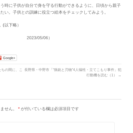
いう時に子供が自分で身を守る行動ができるように、日頃から親子
きたい。子供との訓練に役立つ絵本をチェックしてみよう。
説（
以下略）
23/05/06）
Google+
たちの間に、こ
長野県・中野市「“猟銃と刃物”4人犠牲・立てこもり事件」犯
行動機を読む（1）
→
りません。
*
が付いている欄は必須項目です