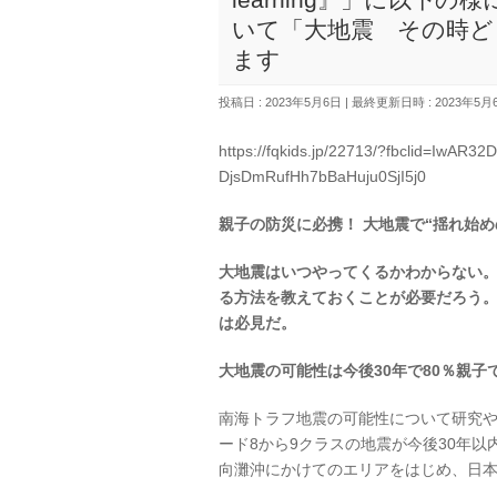
いて「大地震 その時ど
ます
投稿日 : 2023年5月6日
最終更新日時 : 2023年5月
https://fqkids.jp/22713/?fbclid=Iw
DjsDmRufHh7bBaHuju0SjI5j0
親子の防災に必携！
大地震で
“
揺れ始め
大地震はいつやってくるかわからない
る方法を教えておくことが必要だろう
は必見だ。
大地震の可能性は今後
30
年で
80
％
親子
南海トラフ地震の可能性について研究
ード8から9クラスの地震が今後30年以内
向灘沖にかけてのエリアをはじめ、日