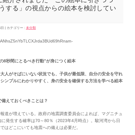
うする」の視点からの絵本を検討してい
6日
カテゴリー :
未分類
AR32DANhsZ5nYbTLCXJrda3BUd69hRnam-
の
8
秒間にとるべき行動
”
が身につく絵本
。大人がそばにいない状況でも、子供が最低限、自分の安全を守れ
。シンプルにわかりやすく、身の安全を確保する方法を学べる絵本
で備えておくべきことは？
や報道が増えている。政府の地震調査委員会によれば、マグニチュ
に発生する確率は70～80％（2023年4月時点）。駿河湾から日
本ではどこにいても地震への備えは必要だ。