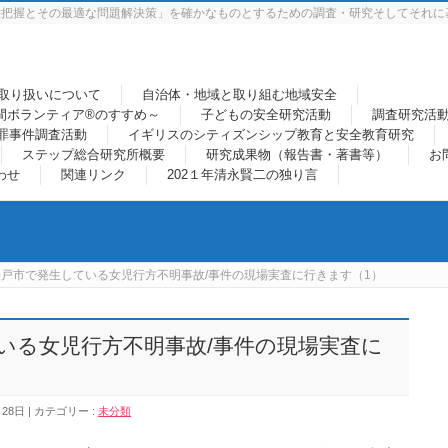
態把握とその最適な問題解決策」を確かなものとするための調査・研究そしてそれに
取り扱いについて
自治体・地域と取り組む地域安全
間ボランティア®のすすめ～
子どもの安全研究活動
調査研究活
罪事件調査活動
イギリスのシティズンシップ教育と安全教育研究
ステップ総合研究所概要
研究成果物（報告書・著書等）
お
わせ
関連リンク
202１年清永賢二の独り言
戸市で発生している女児行方不明事故/事件の現場実査に行きます（1）
いる女児行方不明事故/事件の現場実査に
月28日
カテゴリー :
未分類