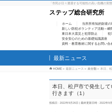
「市民が日々遭遇する可能性の高い危機の実
ステップ総合研究所
ホーム
当所所有知的財産の
新しい防犯ボランティア活動～瞬
東日本大震災と犯罪防止
犯
安全安心のための基礎知識講座
資料・教育教材に関するお問い合
最新ニュース
HOME
»
最新ニュース
»
未分類
»
本日、松
本日、松戸市で発生して
行きます（1）
投稿日 : 2022年9月26日
最終更新日時 : 2022年9