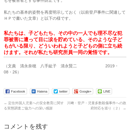
もを被害者とする事件防止です。
私たちの基本的姿勢を再度明示しておく（以前登戸事件に関連して
ＨＰで書いた文章）と以下の様です。
私たちは、子どもたち、その中の一人でも理不尽な犯
罪被害に遭って目に涙を貯めている、そのような子ど
もがいる限り、どういわれようと子どもの側に立ち続
けます。それが私たち研究所員一同の覚悟です。
（文責 清永奈穂 八手紘子 清永賢二 2019・
08・26）
Facebook
Hatena
twitter
Google+
LINE
←
定住外国人児童への安全教育に関す
川﨑・登戸・児童多数殺傷事件への政
る実態調査ご協力への深い感謝
府対応を巡り（２）
→
コメントを残す