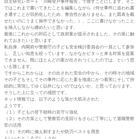
自主研究レポート「川崎登戸事件報告」で致すことにします。そこ
ではこれまで書いてきたことを編集しながら（何せ事件に追われ書
き通すことが目的化したため、整合性がありません。また図表を載
せたいのにうまく操作できなかった。）、ここに書けなかったこと
を挿入しながら纏めたいと思います。
最後にこれからの対応として政府案が提示されました。その策に触
れておきたいと思います。
私自身、内閣府や警察庁の子ども安全検討委員会の一員として参加
し、乏しい知恵を絞っています。なかなかピタッと来る対策を提案
できません。既にほとんどの案が出されつくしたのでは、という思
いも致します。
ですからこれからは、その出された安全の中から、その時その地域
その子どもそしてその事件に応じた案を地道にかつ着実にそして持
続的に実現してゆく以外にないのではないか、と思っております。
そうした上に立っての感想です。
ネット情報では、以下のような策が大筋示された
ようです。
（１）子どもの登下校時の見守り強化
（２）その方策として警察官の見回りをさらに丁寧にして退職警察
官の活用
（３）その時に備え刺すまたや防刃ベストを用意
といったところでしょうか。