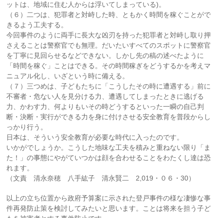
ットは、地域に住む人からは浮いてしまっている)。
（６）二つは、犯罪者と対峙した時、ともかく時間を稼ぐことがで
きるよう工夫する。
今回事件のように両手に長大な凶刃を持った犯罪者と対峙し取り押
さえることは警察官でも無理。だいたいすべてのスポットに警察官
を丁寧に見回らせるなどできない。しかし先の稿の述べたように
「時間を稼ぐ」ことはできる。その時間稼ぎをどうするかを考えマ
ニュアル化し、いざという時に備える。
（７）三つめは、子どもたちに「こうしたその時に遭遇する」前に
不審者・危ない人を見分ける力、遭遇してしまったときに逃げる
力、かわす力、何よりもいその時どうするといった一瞬の自己判
断・決断・実行ができる力を身に付けさせる安全教育を普段からし
っかり行う。
日本は、そういう安全教育が必要な時代に入ったのです。
いかがでしょうか。こうした地味な工夫を積みと重ねない限り「ま
た！」の事態にやがていつかは顔を合わせることをわたくし達は恐
れます。
（文責 清永奈穂 八手紘子 清永賢二 2,019・０６・30）
以上の立ち位置から政府予算案に示された登戸事件の様な凄惨な事
件再発防止策を検討してみたいと思います。ことは将来を担う子ど