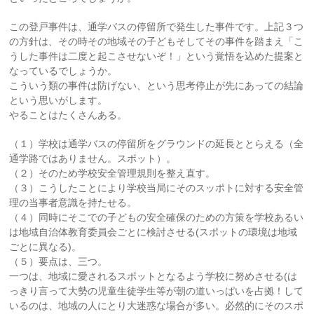
この登戸事件は、通学バスの停留所で発生した事件です。上記３つ
の方針は、その時その地域その子どもそしてその事件を踏まえ「こ
うした事件は二度と起こさせないぞ！」という覚悟を込めた提案と
なっているでしょうか。
こういう類の事件は防げない、という思考停止が先にあっての結論
という思いがします。
やることはたくさんある。
（１）学校は通学バスの停留所をグラウンドの延長ととらえる（全
通学路ではありません。スポット）。
（２）そのため学校安全管理規則を整え直す。
（３）こうしたことにより学校当局にそのスッポトに対する安全管
理の当事者意識を持たせる。
（４）同時にそこでの子どもの安全確保のための方策を学校あるい
は地域自治体教育委員会ごとに検討させる(スポットの環境は地域
ごとに異なる)。
（５）要点は、三つ。
一つは、地域に愛されるスポットとなるよう学校に努めさせる(は
っきり言って大勢の児童生徒学生等が朝の道いっぱいを占拠！して
いるのは、地域の人にとり大迷惑な場合が多い。必然的にそのスポ