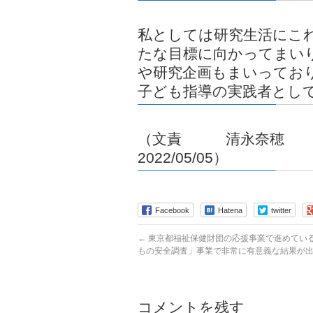
私としては研究生活にこ
たな目標に向かってまい
や研究企画もまいってお
子ども指導の実践者とし
（文責
2022/05/05）
Facebook
Hatena
twitter
←
東京都福祉保健財団の応援事業で進めている
もの安全調査」事業で非常に有意義な結果が
コメントを残す