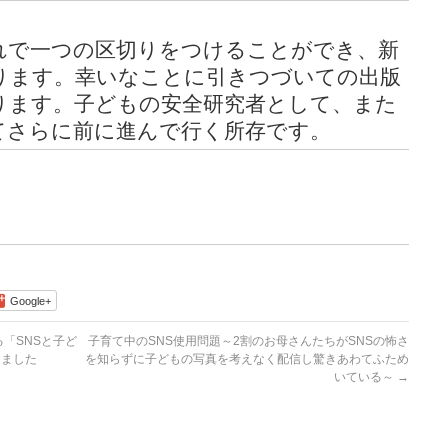
れで一つの区切りをつけることができ、新
ります。幸いなことに引きつづいての出版
ります。子どもの安全研究者として、また
てさらに前に進んで行く所存です。
 清永奈穂
Google+
「SNSと子ど
子育て中のSNS使用問題～2割のお母さんたちがSNSの怖さ
出ました
を知らずに子どもの写真を考えなく配信し驚きあわてふため
いている～
→