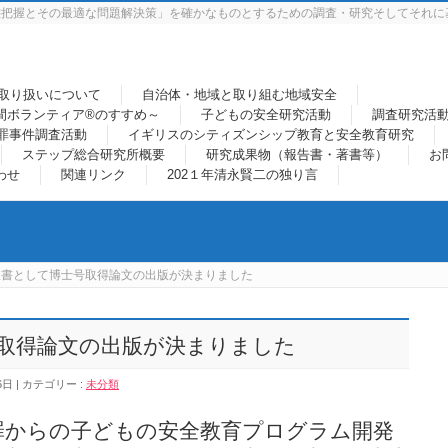
態把握とその最適な問題解決策」を確かなものとするための調査・研究そしてそれに
取り扱いについて
自治体・地域と取り組む地域安全
間ボランティア®のすすめ～
子どもの安全研究活動
調査研究活
罪事件調査活動
イギリスのシティズンシップ教育と安全教育研究
ステップ総合研究所概要
研究成果物（報告書・著書等）
お
わせ
関連リンク
202１年清永賢二の独り言
版書として博士号取得論文の出版が決まりました
取得論文の出版が決まりました
6日
カテゴリー :
未分類
罪からの子どもの安全教育プログラム開発