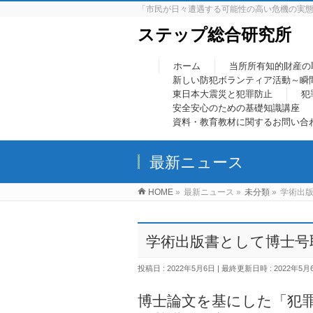
「市民が日々遭遇する可能性の高い危機の実
ステップ総合研究所
ホーム
当所所有知的財産の
新しい防犯ボランティア活動～瞬
東日本大震災と犯罪防止
犯
安全安心のための基礎知識講座
資料・教育教材に関するお問い合
最新ニュース
HOME
»
最新ニュース
»
未分類
»
学術出
学術出版書として博士号
投稿日 : 2022年5月6日
最終更新日時 : 2022年5月
博士論文を基にした「犯