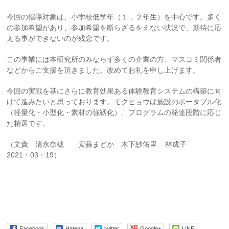
今回の指導対象は、小学校低学年（１，２年生）を中心です。多く
の参加希望があり、参加希望を断らざるをえない状況で、期待に応
える事ができないのが残念です。
この事業には本研究所のみならず多くの企業の方、マスコミ関係者
などからご支援を頂きました。改めてお礼を申し上げます。
今回の実戦を基にさらに教育効果ある体験教育システムの構築に向
けて進みたいと思っております。モクヒョウは施設のポータブル化
（軽量化・小型化・素材の強靱化）、プログラムの発達段階に応じ
た精選です。
（文責 清永奈穂 安蒜まどか 木下紗佑里 林成子
2021・03・19）
Facebook
Hatena
twitter
Google+
LINE